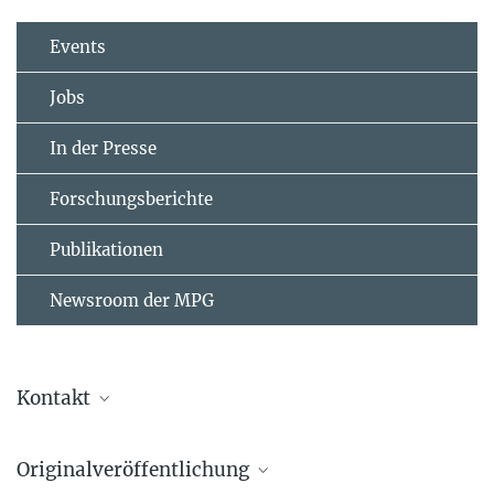
Events
Jobs
In der Presse
Forschungsberichte
Publikationen
Newsroom der MPG
Kontakt
Dr. Dr. h.c. Herbert Waldmann
Originalveröffentlichung
+49 231 133-2400