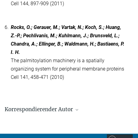
Cell 144, 897-909 (2011)
6.
Rocks, O.; Gerauer, M.; Vartak, N.; Koch, S.; Huang,
Z.-P.; Pechlivanis, M.; Kuhlmann, J.; Brunsveld, L.;
Chandra, A.; Ellinger, B.; Waldmann, H.; Bastiaens, P.
I. H.
The palmitoylation machinery is a spatially
organizing system for peripheral membrane proteins
Cell 141, 458-471 (2010)
Korrespondierender Autor
Malte Schmick
Max-Planck-Institut für molekulare Physiologie, Dortmund