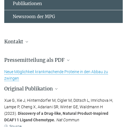
Publikationen
Newsroom der MPG
Kontakt
Johann Jarzombek
Pressemitteilung als PDF
Presse- und Öffentlichkeitsarbeit
+49 231 133-2522
Neue Möglichkeit krankmachende Proteine in den Abbau zu
johann.jarzombek@...
zwingen
Original Publikation
Prof. Dr. Dr. h.c. Herbert Waldmann
Xue G, Xie J, Hinterndorfer M, Cigler M, Dötsch L, Imrichova H,
Emeritus Director Chemical Biology
Lampe P, Cheng X, Adariani SR, Winter GE, Waldmann H
+49 231 133-2400
(2023).
Discovery of a Drug-like, Natural Product-Inspired
herbert.waldmann@...
DCAF11 Ligand Chemotype.
Nat Commun
Website
Source