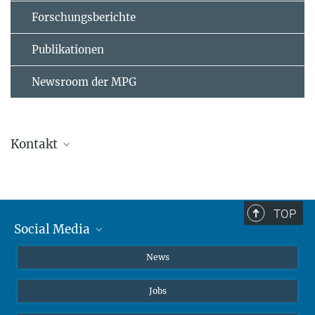
Forschungsberichte
Publikationen
Newsroom der MPG
Kontakt
Johann Jarzombek
Presse- und Öffentlichkeitsarbeit
+49 231 133-2522
TOP
johann.jarzombek@...
Social Media
Instagram
News
X
Jobs
Facebook