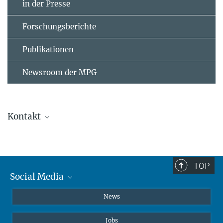
in der Presse
Forschungsberichte
Publikationen
Newsroom der MPG
Kontakt
Korrespondierender Autor:
Prof. Dr. Andrea Musacchio
+49 231 133-2100
TOP
andrea.musacchio@...
Social Media
Website
Instagram
News
X
Johann Jarzombek
Jobs