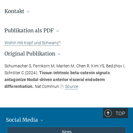
Kontakt
Korrespondierender Autor:
Dr. Christian Schröter
Publikation als PDF
+49 231 133-2223
Wohin mit Kopf und Schwanz?
christian.schroeter@...
Original Publikation
Max Planck Institute of Molecular Physiology, Dortmund
Pressearbeit:
Schumacher S, Fernkorn M, Marten M, Chen R, Kim YS, Bedzhov I,
Johann Jarzombek
Schröter C (2024).
Tissue-intrinsic beta-catenin signals
antagonize Nodal-driven anterior visceral endoderm
Presse- und Öffentlichkeitsarbeit
differentiation.
Nat Commun.
Source
+49 231 133-2522
johann.jarzombek@...
TOP
Social Media
Instagram
News