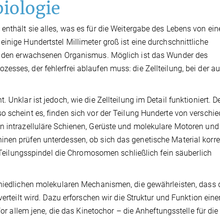
biologie
nthält sie alles, was es für die Weitergabe des Lebens von ein
inige Hundertstel Millimeter groß ist eine durchschnittliche
er den erwachsenen Organismus. Möglich ist das Wunder des
sses, der fehlerfrei ablaufen muss: die Zellteilung, bei der au
 Unklar ist jedoch, wie die Zellteilung im Detail funktioniert. D
o scheint es, finden sich vor der Teilung Hunderte von verschi
en intrazelluläre Schienen, Gerüste und molekulare Motoren un
nen prüfen unterdessen, ob sich das genetische Material korre
ie Teilungsspindel die Chromosomen schließlich fein säuberlich
chiedlichen molekularen Mechanismen, die gewährleisten, dass
verteilt wird. Dazu erforschen wir die Struktur und Funktion eine
Vor allem jene, die das Kinetochor – die Anheftungsstelle für di