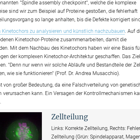
enannten "Spindle assembly checkpoint", welche die komplexe
ise sind wir zum Beispiel auf Proteine gestoßen, die fehlerhaft
ngsvorgang so lange anhalten, bis die Defekte korrigiert sind
es Kinetochors zu analysieren und künstlich nachzubauen
. Auf d
iedenen Kinetochor-Proteine zusammenarbeiten, damit die
den. Mit dem Nachbau des Kinetochors haben wir eine Basis fü
ngen der komplexen Kinetochor-Architektur geschaffen. Das Ziel 
en. "Denn nur wenn wir solche Abläufe und Bestandteile der Zel
, wie sie funktionieren" (Prof. Dr. Andrea Musacchio).
st von großer Bedeutung, da eine Falschverteilung von genetis
n verursachen kann. Ein Versagen der Kontrollmechanismen k
.
Zellteilung
Links:
Korrekte Zellteilung, Rechts: Fehle
Zellteilung
(Grün: Spindelapparat, Magen