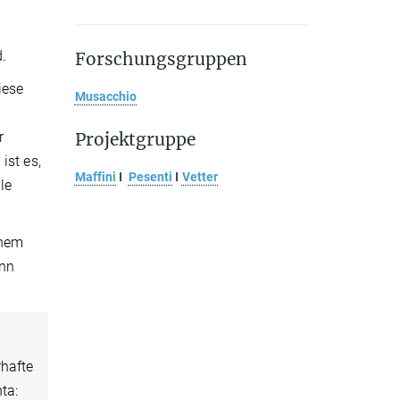
.
Forschungsgruppen
iese
Musacchio
r
Projektgruppe
ist es,
Maffini
I
Pesenti
I
Vetter
le
chem
ann
rhafte
ta: