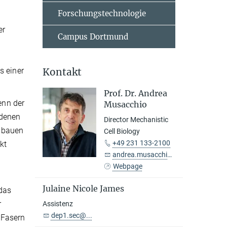
Forschungstechnologie
er
Campus Dortmund
s einer
Kontakt
Prof. Dr. Andrea
enn der
Musacchio
edenen
Director Mechanistic
d bauen
Cell Biology
+49 231 133-2100
kt
andrea.musacchio@...
Webpage
Julaine Nicole James
 das
r
Assistenz
dep1.sec@...
e Fasern