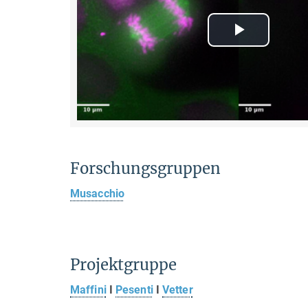
Play
Video
Forschungsgruppen
Musacchio
Projektgruppe
Maffini
I
Pesenti
I
Vetter